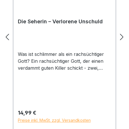
Die Seherin – Verlorene Unschuld
Was ist schlimmer als ein rachsüchtiger
Gott? Ein rachsüchtiger Gott, der einen
verdammt guten Killer schickt - zwei,
wenn man den hirnlosen Schläger an
dessen Seite mitzählt. Clair ist eine Seherin
auf der Flucht. Alec ist der Mann, der ihr
das Licht ausknipsen soll, nur weil eine
hundert Jahre alte Prophezeiung es so
vorschreibt. Klingt nach einem einsamen,
Regulärer Preis:
14,99 €
tragischen Ende? Nicht ganz. Denn Clair
Preise inkl. MwSt. zzgl. Versandkosten
findet Verstärkung auf ihrem Weg: Theo,