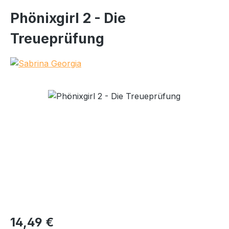
Phönixgirl 2 - Die
Treueprüfung
Bildergalerie überspringen
Regulärer Preis:
14,49 €