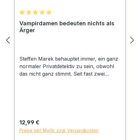
Durchschnittliche Bewertung von 5 von 5 Sternen
Vampirdamen bedeuten nichts als
Ärger
Steffen Marek behauptet immer, ein ganz
normaler Privatdetektiv zu sein, obwohl
das nicht ganz stimmt. Seit fast zwei
Jahrzehnten schlägt er sich mit allerlei
seltsamen Zeitgenossen herum, denn
Vampire sind wirklich nicht das, was man
„normal" bezeichnen kann. Und
ausgerechnet eine Vampirdame weckt seit
einiger Zeit sein Interesse. Leeley ist nicht
Regulärer Preis:
12,99 €
konventionell, denn sie besitzt einen
Preise inkl. MwSt. zzgl. Versandkosten
Stripclub, was Steffen nicht stört. So