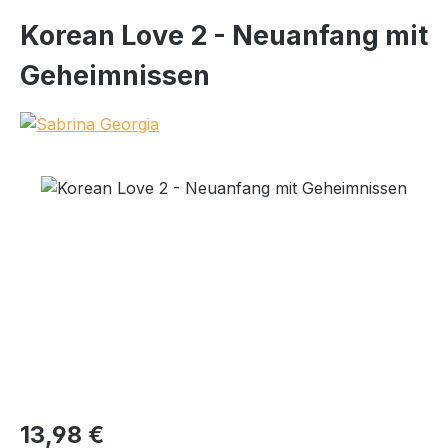
Korean Love 2 - Neuanfang mit
Geheimnissen
Bildergalerie überspringen
Regulärer Preis:
13,98 €