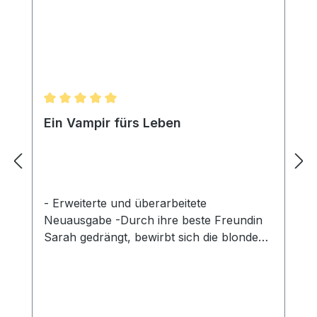
Durchschnittliche Bewertung von 5 von 5 Sternen
Ein Vampir fürs Leben
- Erweiterte und überarbeitete
Neuausgabe -Durch ihre beste Freundin
Sarah gedrängt, bewirbt sich die blonde
Alexandra im Moonlight, dem
bekanntesten Nachtklub der Stadt. Der
Besitzer, Thomas Terrin, ist ihr von
Anfang an sympathisch, und so lässt sie