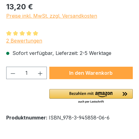
Regulärer Preis:
13,20 €
Preise inkl. MwSt. zzgl. Versandkosten
Durchschnittliche Bewertung von 5 von 5 Sternen
2 Bewertungen
Sofort verfügbar, Lieferzeit: 2-5 Werktage
Produkt Anzahl: Gib den gewünschten We
In den Warenkorb
Produktnummer:
ISBN_978-3-945858-06-6