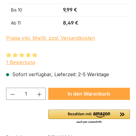
9,99 €
Bis
10
8,49 €
Ab
11
Preise inkl. MwSt. zzgl. Versandkosten
Durchschnittliche Bewertung von 5 von 5 Sternen
1 Bewertung
Sofort verfügbar, Lieferzeit: 2-5 Werktage
Produkt Anzahl: Gib den gewünschten We
In den Warenkorb