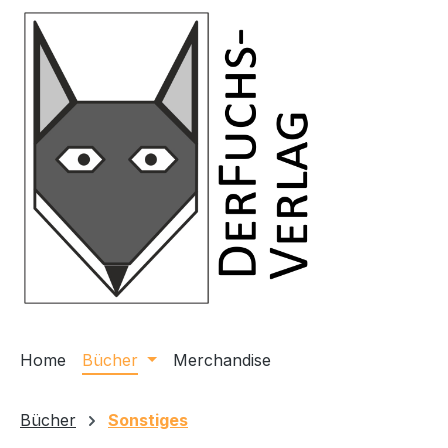
m Hauptinhalt springen
Zur Suche springen
Zur Hauptnavigation springen
Home
Bücher
Merchandise
Bücher
Sonstiges