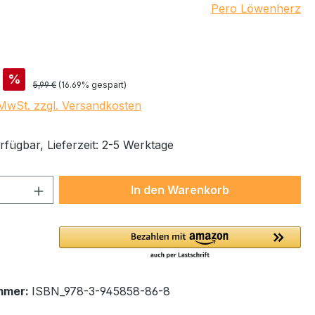
Pero Löwenherz
is:
%
Regulärer Preis:
5,99 €
(16.69% gespart)
. MwSt. zzgl. Versandkosten
rfügbar, Lieferzeit: 2-5 Werktage
 Anzahl: Gib den gewünschten Wert ein 
In den Warenkorb
mmer:
ISBN_978-3-945858-86-8