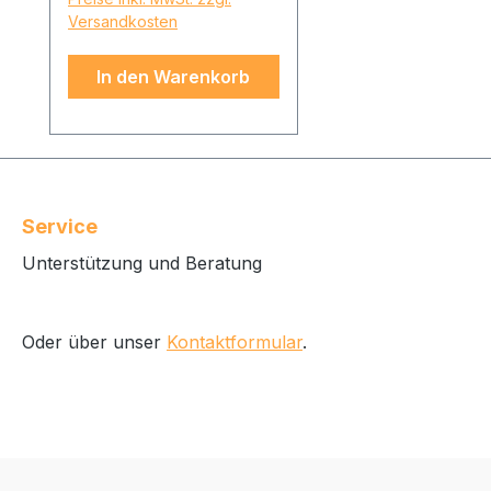
Vier Männer und vier
Versandkosten
Schicksale, die sie alle
miteinander in einer
In den Warenkorb
Wohngemeinschaft
teilen.
Service
Unterstützung und Beratung
Oder über unser
Kontaktformular
.