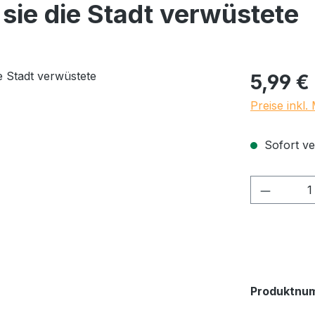
sie die Stadt verwüstete
Regulärer Pr
5,99 €
Preise inkl
Sofort ve
Produkt
Produktnu