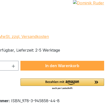
eis:
. MwSt. zzgl. Versandkosten
rfügbar, Lieferzeit: 2-5 Werktage
 Anzahl: Gib den gewünschten Wert ein 
In den Warenkorb
mmer:
ISBN_978-3-945858-44-8