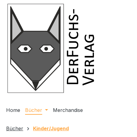
m Hauptinhalt springen
Zur Suche springen
Zur Hauptnavigation springen
Home
Bücher
Merchandise
Bücher
Kinder/Jugend