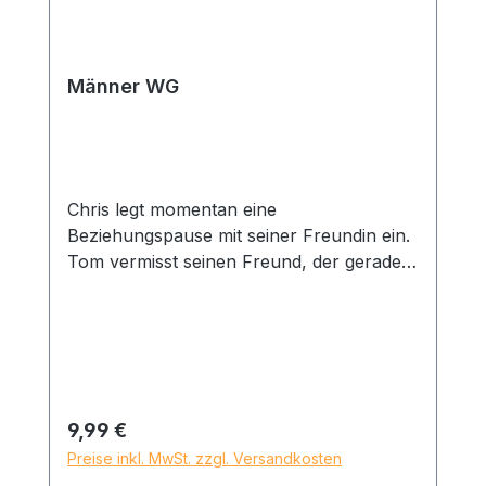
Männer WG
Chris legt momentan eine
Beziehungspause mit seiner Freundin ein.
Tom vermisst seinen Freund, der gerade
eine Motorradtour durch die USA macht.
Miguel liebt Partys und Drogen. Und Sven
sucht noch nach seiner wahren Liebe.
Vier Männer und vier Schicksale, die sie
alle miteinander in einer
Wohngemeinschaft teilen.
Regulärer Preis:
9,99 €
Preise inkl. MwSt. zzgl. Versandkosten